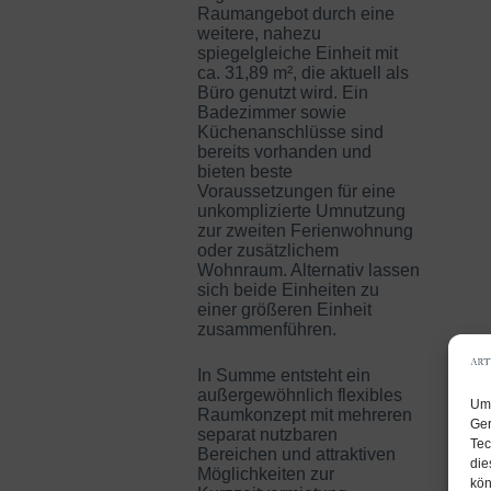
Raumangebot durch eine
weitere, nahezu
spiegelgleiche Einheit mit
ca. 31,89 m², die aktuell als
Büro genutzt wird. Ein
Badezimmer sowie
Küchenanschlüsse sind
bereits vorhanden und
bieten beste
Voraussetzungen für eine
unkomplizierte Umnutzung
zur zweiten Ferienwohnung
oder zusätzlichem
Wohnraum. Alternativ lassen
sich beide Einheiten zu
einer größeren Einheit
zusammenführen.
In Summe entsteht ein
außergewöhnlich flexibles
Um 
Raumkonzept mit mehreren
Ger
separat nutzbaren
Tec
Bereichen und attraktiven
die
Möglichkeiten zur
kön