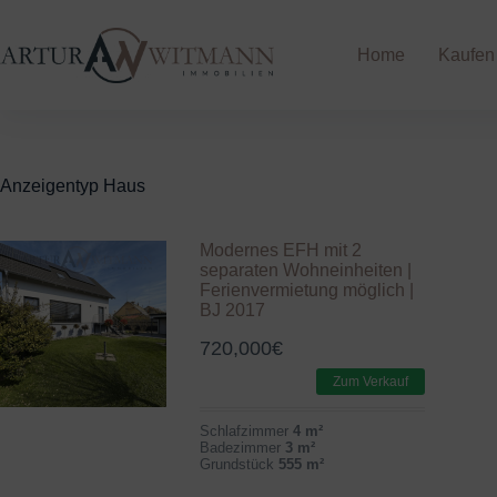
Zum
Inhalt
springen
Home
Kaufen
Anzeigentyp
Haus
Modernes EFH mit 2
separaten Wohneinheiten |
Ferienvermietung möglich |
BJ 2017
720,000
€
Zum Verkauf
Schlafzimmer
4 m²
Badezimmer
3 m²
Grundstück
555 m²