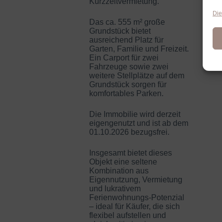
Kurzzeitvermietung.
Die
Das ca. 555 m² große
Grundstück bietet
ausreichend Platz für
Garten, Familie und Freizeit.
Ein Carport für zwei
Fahrzeuge sowie zwei
weitere Stellplätze auf dem
Grundstück sorgen für
komfortables Parken.
Die Immobilie wird derzeit
eigengenutzt und ist ab dem
01.10.2026 bezugsfrei.
Insgesamt bietet dieses
Objekt eine seltene
Kombination aus
Eigennutzung, Vermietung
und lukrativem
Ferienwohnungs-Potenzial
– ideal für Käufer, die sich
flexibel aufstellen und