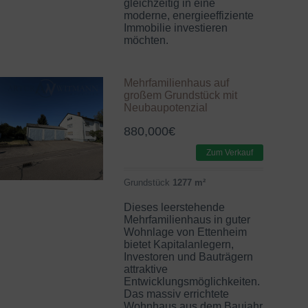
gleichzeitig in eine
moderne, energieeffiziente
Immobilie investieren
möchten.
Mehrfamilienhaus auf
großem Grundstück mit
Neubaupotenzial
880,000
€
Zum Verkauf
Grundstück
1277 m²
Dieses leerstehende
Mehrfamilienhaus in guter
Wohnlage von Ettenheim
bietet Kapitalanlegern,
Investoren und Bauträgern
attraktive
Entwicklungsmöglichkeiten.
Das massiv errichtete
Wohnhaus aus dem Baujahr