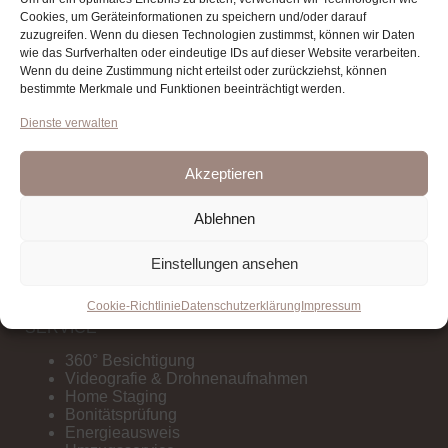
info@arturwitmann.com
Cookies, um Geräteinformationen zu speichern und/oder darauf
zuzugreifen. Wenn du diesen Technologien zustimmst, können wir Daten
wie das Surfverhalten oder eindeutige IDs auf dieser Website verarbeiten.
IMMOBILIEN
Wenn du deine Zustimmung nicht erteilst oder zurückziehst, können
bestimmte Merkmale und Funktionen beeinträchtigt werden.
Kaufen
Verkaufen
Dienste verwalten
Finanzierung
Wertermittlung
Akzeptieren
UNTERNEHMEN
Ablehnen
Über uns
Tippgeberprovision
Einstellungen ansehen
Sponsoring
Cookie-Richtlinie
Datenschutzerklärung
Impressum
SERVICE
360° Besichtigung
Videografie & Drohnenaufnahmen
Home Staging
Bonitätsprüfung
Energieausweis